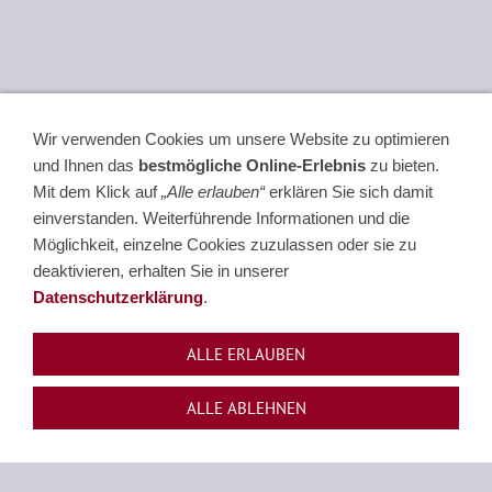
Wir verwenden Cookies um unsere Website zu optimieren
Interimmanager
und Ihnen das
bestmögliche Online-Erlebnis
zu bieten.
Mit dem Klick auf
„Alle erlauben“
erklären Sie sich damit
(m/w/d)
einverstanden. Weiterführende Informationen und die
Möglichkeit, einzelne Cookies zuzulassen oder sie zu
deaktivieren, erhalten Sie in unserer
Sie sind hier:
Mitarbeiter finden und binden
»
Für
Datenschutzerklärung
.
Kandidaten
»
Stellenangebote - Jobs
Für unsere deutschen und internationalen Kunden
ALLE ERLAUBEN
suchen wir ständig
ALLE ABLEHNEN
erfahrene Interimmanager
bevorzugt für die Fachgebiete